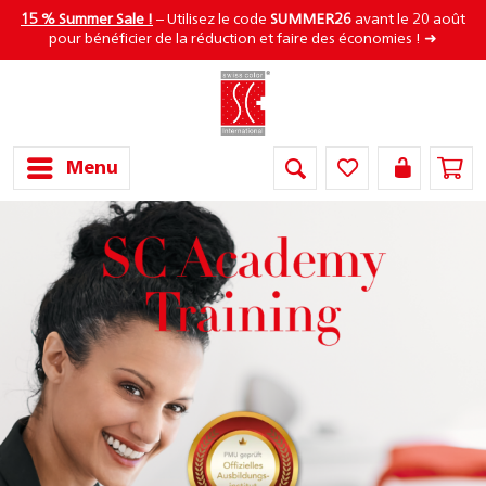
15 % Summer Sale !
– Utilisez le code
SUMMER26
avant le 20 août
pour bénéficier de la réduction et faire des économies ! ➜
Menu