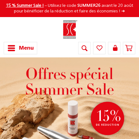
15 % Summer Sale !
– Utilisez le code
SUMMER26
avant le 20 août
pour bénéficier de la réduction et faire des économies ! ➜
Menu