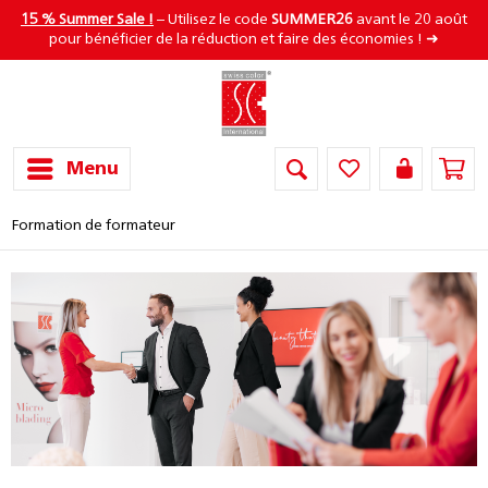
15 % Summer Sale !
– Utilisez le code
SUMMER26
avant le 20 août
pour bénéficier de la réduction et faire des économies ! ➜
Menu
Formation de formateur