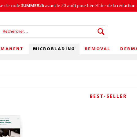
isez le code
SUMMER26
avant le 20 août pour bénéficier de la réduction 
MICROBLADING
RMANENT
REMOVAL
DERM
BEST-SELLER