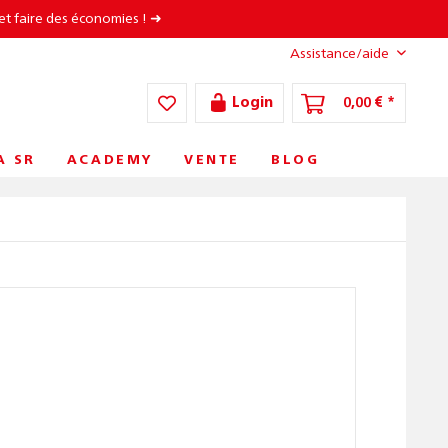
et faire des économies ! ➜
Assistance/aide
Login
0,00 € *
A SR
ACADEMY
VENTE
BLOG