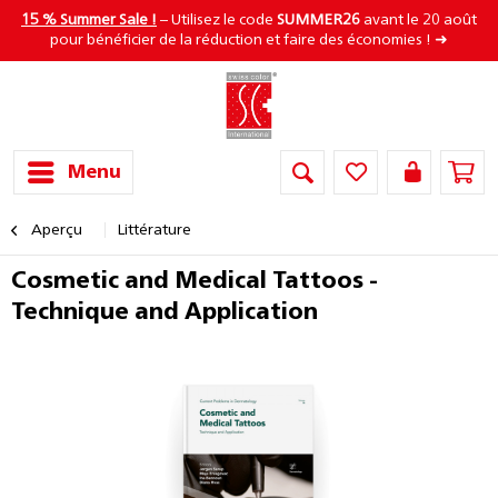
15 % Summer Sale !
– Utilisez le code
SUMMER26
avant le 20 août
pour bénéficier de la réduction et faire des économies ! ➜
Menu
Aperçu
Littérature
Cosmetic and Medical Tattoos -
Technique and Application