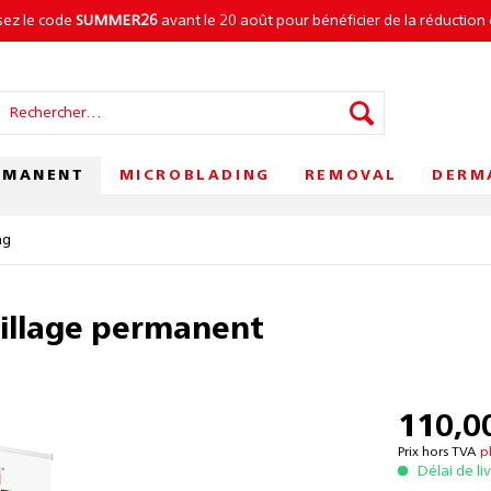
isez le code
SUMMER26
avant le 20 août pour bénéficier de la réduction 
RMANENT
MICROBLADING
REMOVAL
DERM
ng
uillage permanent
110,00
Prix hors TVA
p
Délai de li