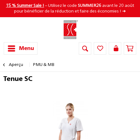
15 % Summer Sale !
– Utilisez le code
SUMMER26
avant le 20 août
pour bénéficier de la réduction et faire des économies ! ➜
Menu
Aperçu
PMU & MB
Tenue SC