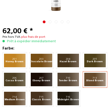
62,00 € *
Prix hors TVA
plus frais de port
Prêt à expédier immédiatement
Farbe:
201
203
204
205
Honey Brown
Chocolate Brown
Hazel Brown
Dark Brown
206
207
710
713
Cocoa Brown
Ebony Brown
Tender Brown
Blond Brown
714
715
716
Medium Brown
Classic Brown
Midnight Brown