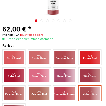
62,00 € *
Prix hors TVA
plus frais de port
Prêt à expédier immédiatement
Farbe:
401
402
403
404
Soft Coral
Dusty Rose
Passion Berry
Poppy Red
406
409
410
701
Ruby Red
Sugar Pink
Royal Plum
Wild Rose
702
703
711
717
Passion Rose
Arizona Red
Romantic Rouge
Velvet Kiss