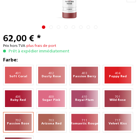
62,00 € *
Prix hors TVA
plus frais de port
Prêt à expédier immédiatement
Farbe:
401
402
403
404
Soft Coral
Dusty Rose
Passion Berry
Poppy Red
406
409
410
701
Ruby Red
Sugar Pink
Royal Plum
Wild Rose
702
703
711
717
Passion Rose
Arizona Red
Romantic Rouge
Velvet Kiss