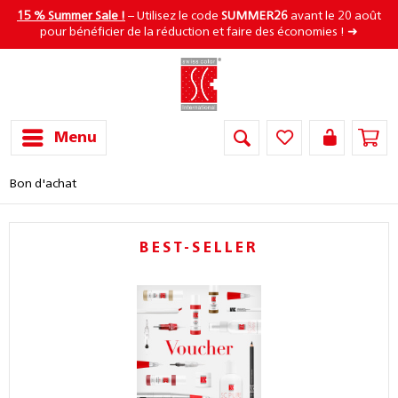
15 % Summer Sale !
– Utilisez le code
SUMMER26
avant le 20 août
pour bénéficier de la réduction et faire des économies ! ➜
Menu
Bon d'achat
BEST-SELLER