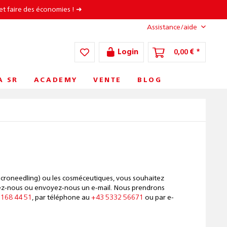
et faire des économies ! ➜
Assistance/aide
Login
0,00 € *
A SR
ACADEMY
VENTE
BLOG
microneedling) ou les cosméceutiques, vous souhaitez
elez-nous ou envoyez-nous un e-mail. Nous prendrons
 168 44 51
, par téléphone au
+43 5332 56671
ou par e-