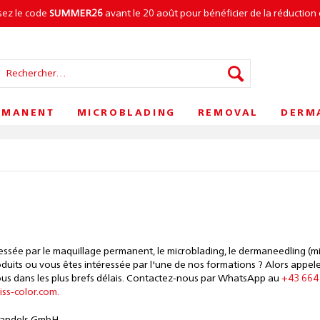
isez le code
SUMMER26
avant le 20 août pour bénéficier de la réduction 
RMANENT
MICROBLADING
REMOVAL
DERM
essée par le maquillage permanent, le microblading, le dermaneedling (
oduits ou vous êtes intéressée par l'une de nos formations ? Alors app
ous dans les plus brefs délais. Contactez-nous par WhatsApp au
+43 664
ss-color.com.