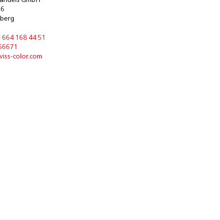
Handels GmbH
06
berg
 664 168 44 51
56671
iss-color.com