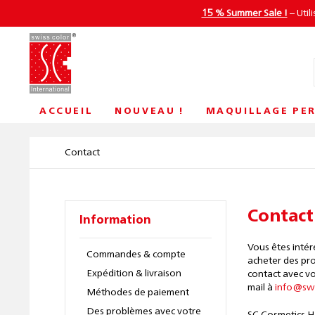
15 % Summer Sale !
– Util
ACCUEIL
NOUVEAU !
MAQUILLAGE PE
Contact
Contact
Information
Vous êtes intér
Commandes & compte
acheter des pr
Expédition & livraison
contact avec v
mail à
info@swi
Méthodes de paiement
Des problèmes avec votre