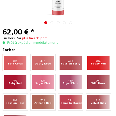
62,00 € *
Prix hors TVA
plus frais de port
Prêt à expédier immédiatement
Farbe:
401
402
403
404
Soft Coral
Dusty Rose
Passion Berry
Poppy Red
406
409
410
701
Ruby Red
Sugar Pink
Royal Plum
Wild Rose
702
703
711
717
Passion Rose
Arizona Red
Romantic Rouge
Velvet Kiss