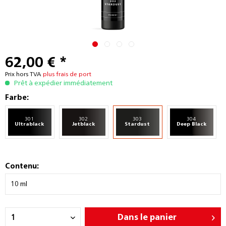
62,00 € *
Prix hors TVA
plus frais de port
Prêt à expédier immédiatement
Farbe:
301
302
303
304
Ultrablack
Jetblack
Stardust
Deep Black
Contenu:
Dans le panier