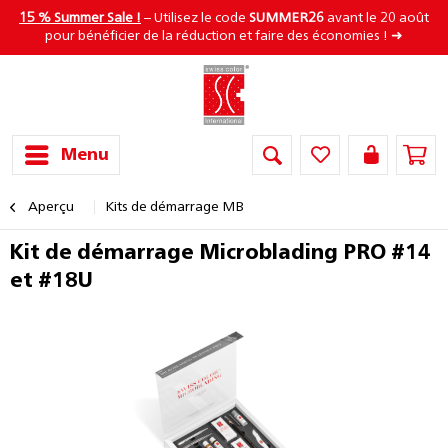
15 % Summer Sale !
– Utilisez le code
SUMMER26
avant le 20 août
pour bénéficier de la réduction et faire des économies ! ➜
Menu
Aperçu
Kits de démarrage MB
Kit de démarrage Microblading PRO #14
et #18U