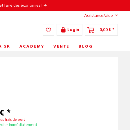
et faire des économies ! ➜
Assistance/aide
Login
0,00 € *
A SR
ACADEMY
VENTE
BLOG
€ *
lus frais de port
édier immédiatement