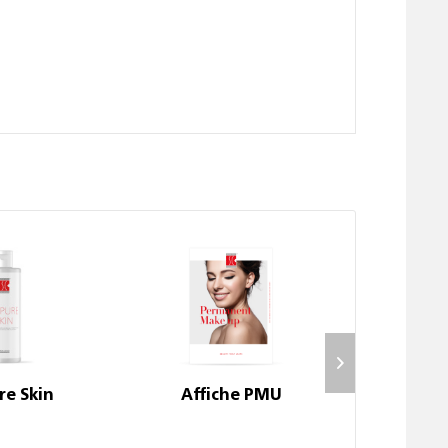
re Skin
Affiche PMU
904 Pig