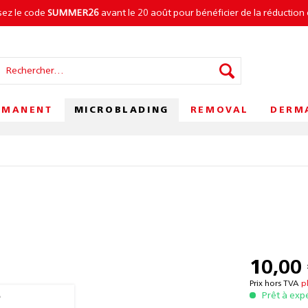
isez le code
SUMMER26
avant le 20 août pour bénéficier de la réduction 
MICROBLADING
RMANENT
REMOVAL
DERM
10,00 
Prix hors TVA
p
Prêt à exp