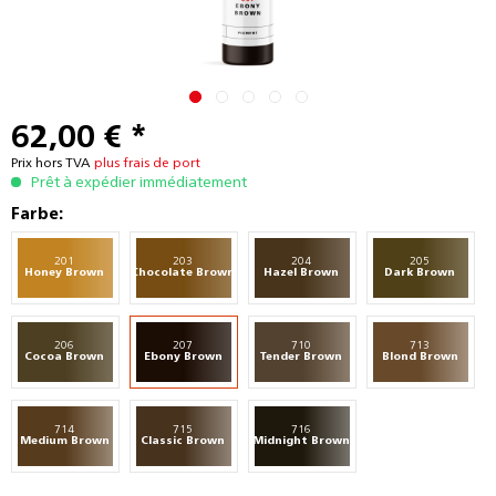
62,00 € *
Prix hors TVA
plus frais de port
Prêt à expédier immédiatement
Farbe:
201
203
204
205
Honey Brown
Chocolate Brown
Hazel Brown
Dark Brown
206
207
710
713
Cocoa Brown
Ebony Brown
Tender Brown
Blond Brown
714
715
716
Medium Brown
Classic Brown
Midnight Brown