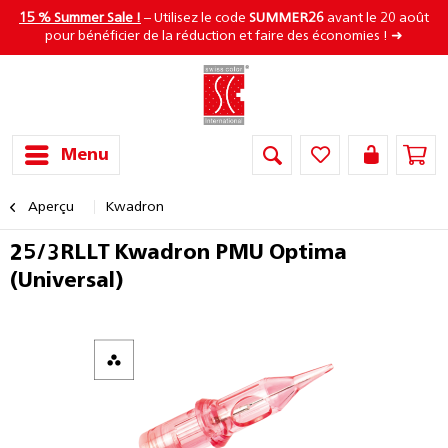
15 % Summer Sale !
– Utilisez le code
SUMMER26
avant le 20 août
pour bénéficier de la réduction et faire des économies ! ➜
Menu
Aperçu
Kwadron
25/3RLLT Kwadron PMU Optima
(Universal)