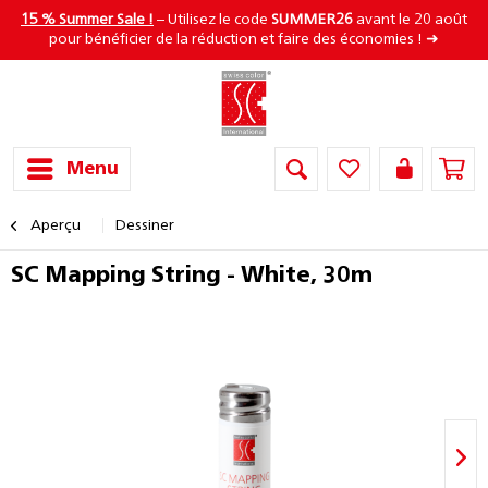
15 % Summer Sale !
– Utilisez le code
SUMMER26
avant le 20 août
pour bénéficier de la réduction et faire des économies ! ➜
Menu
Aperçu
Dessiner
SC Mapping String - White, 30m