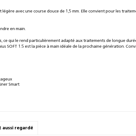
 légère avec une course douce de 1,5 mm. Elle convient pour les traitem
endre en main.
tions, ce qui le rend particulièrement adapté aux traitements de longue d
s SOFT 1.5 est la pièce à main idéale de la prochaine génération. Convie
ntageux
iner Smart
nt aussi regardé