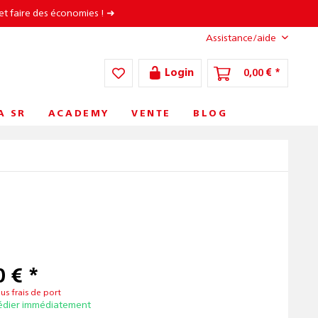
et faire des économies ! ➜
Assistance/aide
Login
0,00 € *
A SR
ACADEMY
VENTE
BLOG
 € *
lus frais de port
édier immédiatement