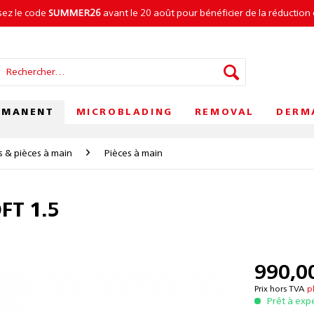
isez le code
SUMMER26
avant le 20 août pour bénéficier de la réduction 
RMANENT
MICROBLADING
REMOVAL
DERM
s & pièces à main
Pièces à main
FT 1.5
990,00
Prix hors TVA
p
Prêt à exp