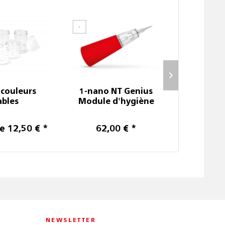
 couleurs
1-nano NT Genius
SC P
ables
Module d'hygiène
e 12,50 € *
62,00 € *
Prix sur
NEWSLETTER