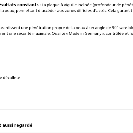
sultats constants :
La plaque à aiguille inclinée (profondeur de péné
a peau, permettant d'accéder aux zones difficiles d'accès. Cela garanti
rantissent une pénétration propre de la peau à un angle de 90° sans bles
ent une sécurité maximale. Qualité « Made in Germany », contrôlée et fi
le décolleté
nt aussi regardé