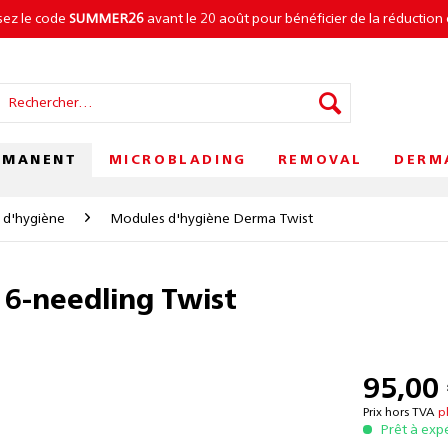
isez le code
SUMMER26
avant le 20 août pour bénéficier de la réduction 
RMANENT
MICROBLADING
REMOVAL
DERM
 d'hygiène
Modules d'hygiène Derma Twist
6-needling Twist
95,00 
Prix hors TVA
p
Prêt à exp