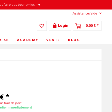
et faire des économies ! ➜
Assistance/aide
Login
0,00 € *
A SR
ACADEMY
VENTE
BLOG
€ *
lus frais de port
édier immédiatement