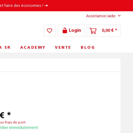
et faire des économies ! ➜
Assistance/aide
Login
0,00 € *
A SR
ACADEMY
VENTE
BLOG
€ *
lus frais de port
édier immédiatement