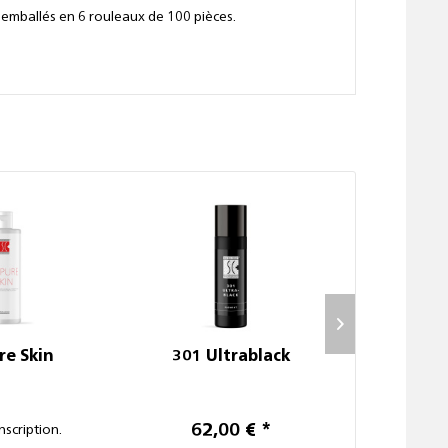
 emballés en 6 rouleaux de 100 pièces.
re Skin
301 Ultrablack
Carte d
62,00 € *
1,
inscription.