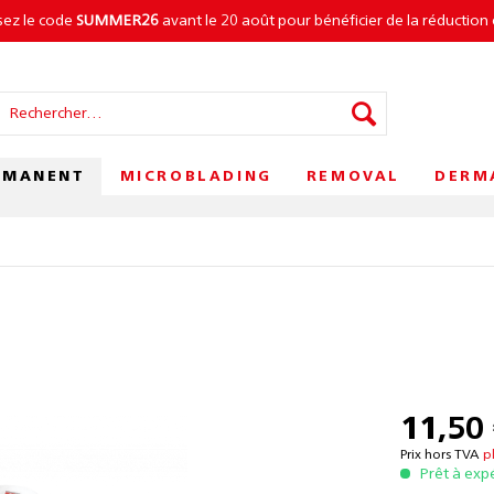
isez le code
SUMMER26
avant le 20 août pour bénéficier de la réduction 
RMANENT
MICROBLADING
REMOVAL
DERM
11,50 
Prix hors TVA
p
Prêt à exp