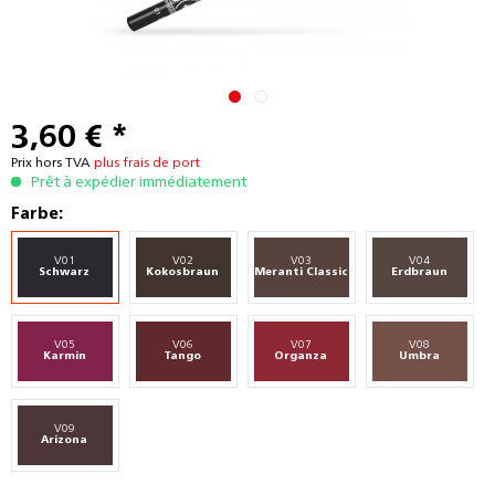
3,60 € *
Prix hors TVA
plus frais de port
Prêt à expédier immédiatement
Farbe:
V01
V02
V03
V04
Schwarz
Kokosbraun
Meranti Classic
Erdbraun
V05
V06
V07
V08
Karmin
Tango
Organza
Umbra
V09
Arizona