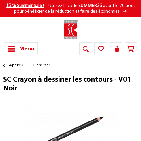
15 % Summer Sale !
– Utilisez le code
SUMMER26
avant le 20 août
pour bénéficier de la réduction et faire des économies ! ➜
Menu
Aperçu
Dessiner
SC Crayon à dessiner les contours - V01
Noir