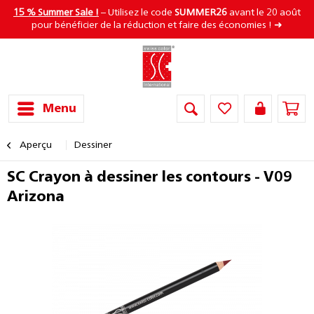
15 % Summer Sale !
– Utilisez le code
SUMMER26
avant le 20 août
pour bénéficier de la réduction et faire des économies ! ➜
Menu
Aperçu
Dessiner
SC Crayon à dessiner les contours - V09
Arizona