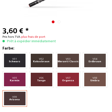
3,60 € *
Prix hors TVA
plus frais de port
Prêt à expédier immédiatement
Farbe:
V01
V02
V03
V04
Schwarz
Kokosbraun
Meranti Classic
Erdbraun
V05
V06
V07
V08
Karmin
Tango
Organza
Umbra
V09
Arizona