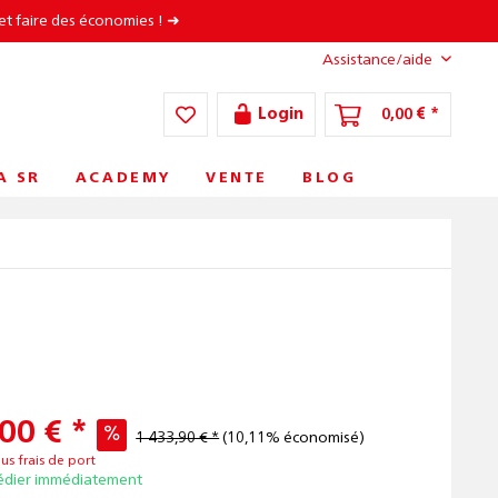
et faire des économies ! ➜
Assistance/aide
Login
0,00 € *
A SR
ACADEMY
VENTE
BLOG
00 € *
1 433,90 € *
(10,11% économisé)
lus frais de port
édier immédiatement