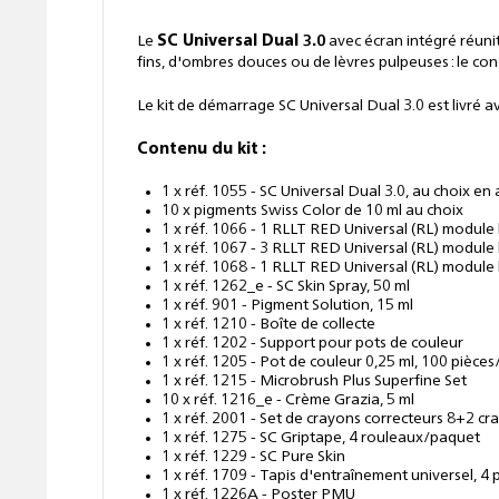
Le
SC Universal Dual 3.0
avec écran intégré réunit
fins, d'ombres douces ou de lèvres pulpeuses : le c
Le kit de démarrage SC Universal Dual 3.0 est livré 
Contenu du kit :
1 x réf. 1055 - SC Universal Dual 3.0, au choix en
10 x pigments Swiss Color de 10 ml au choix
1 x réf. 1066 - 1 RLLT RED Universal (RL) module
1 x réf. 1067 - 3 RLLT RED Universal (RL) module
1 x réf. 1068 - 1 RLLT RED Universal (RL) module
1 x réf. 1262_e - SC Skin Spray, 50 ml
1 x réf. 901 - Pigment Solution, 15 ml
1 x réf. 1210 - Boîte de collecte
1 x réf. 1202 - Support pour pots de couleur
1 x réf. 1205 - Pot de couleur 0,25 ml, 100 pièces
1 x réf. 1215 - Microbrush Plus Superfine Set
10 x réf. 1216_e - Crème Grazia, 5 ml
1 x réf. 2001 - Set de crayons correcteurs 8+2 cr
1 x réf. 1275 - SC Griptape, 4 rouleaux/paquet
1 x réf. 1229 - SC Pure Skin
1 x réf. 1709 - Tapis d'entraînement universel, 4 
1 x réf. 1226A - Poster PMU