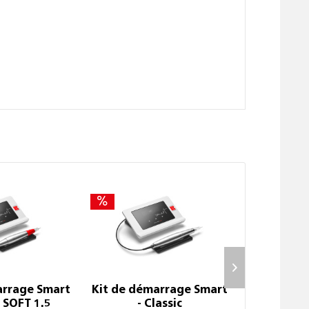
arrage Smart
Kit de démarrage Smart
Pièce à 
 SOFT 1.5
- Classic