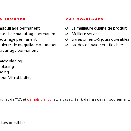
& TROUVER
VOS AVANTAGES
maquillage permanent
La meilleure qualité de produit
pareil de maquillage permanent
Meilleur service
quillage permanent
Livraison en 3-5 jours ouvrables
ouleurs de maquillage permanent
Modes de paiement flexibles
aquillage permanent
microblading
oblading
ading
leur Microblading
ent net de TVA et
de frais d’envoi
et, le cas échéant, de frais de remboursement, s
lités possibles.