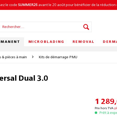
isez le code
SUMMER26
avant le 20 août pour bénéficier de la réduction 
RMANENT
MICROBLADING
REMOVAL
DERM
s & pièces à main
Kits de démarrage PMU
rsal Dual 3.0
1 289,
Prix hors TVA
p
Prêt à exp