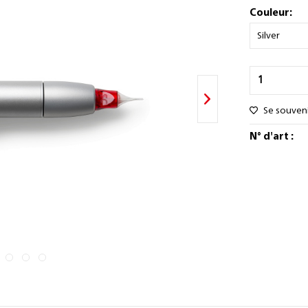
Couleur:
Se souven
N° d'art :