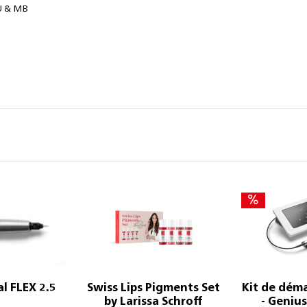
MU & MB
al FLEX 2.5
Swiss Lips Pigments Set
Kit de dém
by Larissa Schroff
- Genius