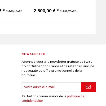
€ *
2 600,00 € *
990
2 466,10 € *
2 997,70 € *
NEWSLETTER
Abonnez-vous à la newsletter gratuite de Swiss
Color Online Shop France et ne ratez plus aucune
nouveauté ou offre promotionnelle de la
boutique.
J'ai fait pris connaissance de la
politique de
confidentialité
.