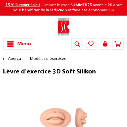
15 % Summer Sale !
– Utilisez le code
SUMMER26
avant le 20 août
pour bénéficier de la réduction et faire des économies ! ➜
Menu
Aperçu
Modèles d'exercices
Lèvre d'exercice 3D Soft Silikon