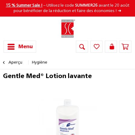
15 % Summer Sale !
– Utilisez le code
SUMMER26
avant le 20 août
pour bénéficier de la réduction et faire des économies ! ➜
Menu
Aperçu
Hygiène
Gentle Med® Lotion lavante