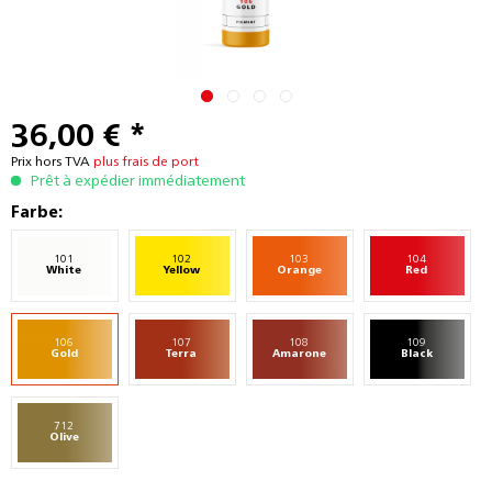
36,00 € *
Prix hors TVA
plus frais de port
Prêt à expédier immédiatement
Farbe:
101
102
103
104
White
Yellow
Orange
Red
106
107
108
109
Gold
Terra
Amarone
Black
712
Olive