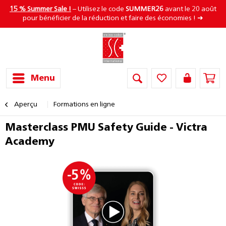
15 % Summer Sale !
– Utilisez le code
SUMMER26
avant le 20 août
pour bénéficier de la réduction et faire des économies ! ➜
Menu
Aperçu
Formations en ligne
Masterclass PMU Safety Guide - Victra
Academy