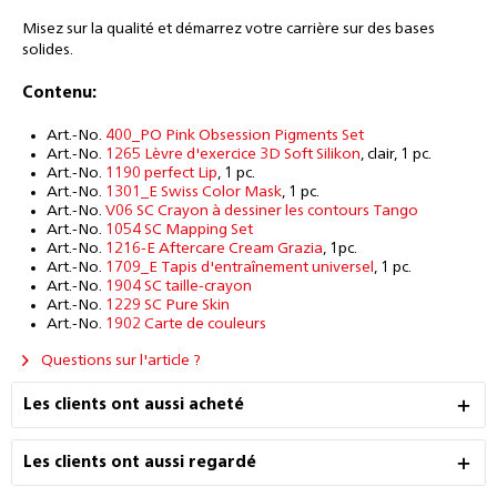
Misez sur la qualité et démarrez votre carrière sur des bases
solides.
Contenu:
Art.-No.
400_PO Pink Obsession Pigments Set
Art.-No.
1265 Lèvre d'exercice 3D Soft Silikon
, clair, 1 pc.
Art.-No.
1190 perfect Lip
, 1 pc.
Art.-No.
1301_E Swiss Color Mask
, 1 pc.
Art.-No.
V06 SC Crayon à dessiner les contours Tango
Art.-No.
1054 SC Mapping Set
Art.-No.
1216-E Aftercare Cream Grazia
, 1pc.
Art.-No.
1709_E Tapis d'entraînement universel
, 1 pc.
Art.-No.
1904 SC taille-crayon
Art.-No.
1229 SC Pure Skin
Art.-No.
1902 Carte de couleurs
Questions sur l'article ?
Les clients ont aussi acheté
Les clients ont aussi regardé