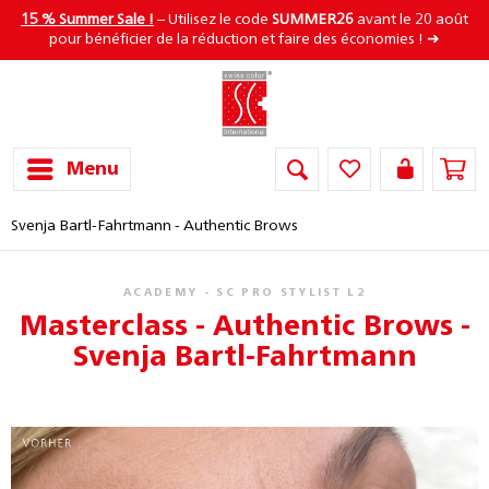
15 % Summer Sale !
– Utilisez le code
SUMMER26
avant le 20 août
pour bénéficier de la réduction et faire des économies ! ➜
Menu
Svenja Bartl-Fahrtmann - Authentic Brows
ACADEMY - SC PRO STYLIST L2
Masterclass - Authentic Brows -
Svenja Bartl-Fahrtmann