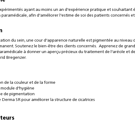
le
xpérimentés ayant au moins un an d'expérience pratique et souhaitant éla
 paramédicale, afin d'améliorer l'estime de soi des patients concernés e
n
ation du sein, une cour d'apparence naturelle est pigmentée au niveau 
anent. Soutenez le bien-être des clients concernés. Apprenez de grande
ramédicale à donner un aperçu précieux du traitement de l'aréole et des c
grid Bregenzer.
n de la couleur et de la forme
 module d'hygiène
e de pigmentation
Derma SR pour améliorer la structure de cicatrices
teurs