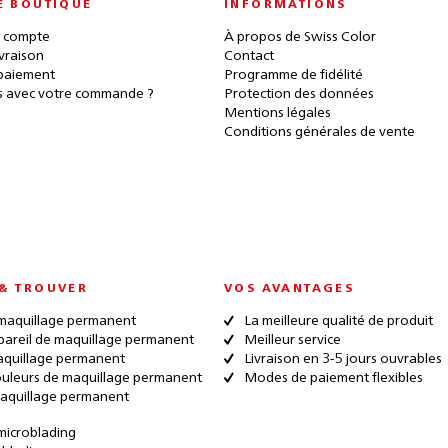
E BOUTIQUE
INFORMATIONS
 compte
À propos de Swiss Color
ivraison
Contact
paiement
Programme de fidélité
 avec votre commande ?
Protection des données
Mentions légales
Conditions générales de vente
& TROUVER
VOS AVANTAGES
maquillage permanent
La meilleure qualité de produit
pareil de maquillage permanent
Meilleur service
quillage permanent
Livraison en 3-5 jours ouvrables
ouleurs de maquillage permanent
Modes de paiement flexibles
aquillage permanent
microblading