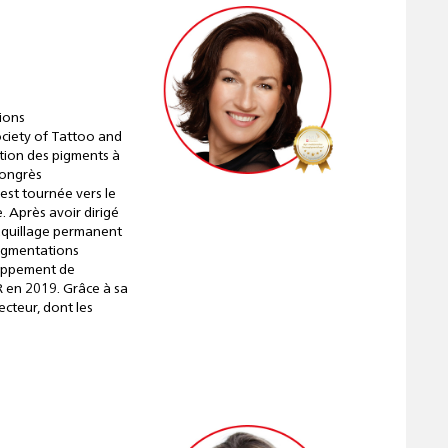
ions
ociety of Tattoo and
ation des pigments à
congrès
est tournée vers le
. Après avoir dirigé
maquillage permanent
pigmentations
loppement de
 en 2019. Grâce à sa
cteur, dont les