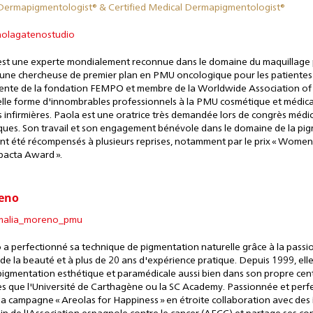
 Dermapigmentologist®
&
Certified Medical Dermapigmentologist®
olagatenostudio
st une experte mondialement reconnue dans le domaine du maquillage
 une chercheuse de premier plan en PMU oncologique pour les patientes
dente de la fondation FEMPO et membre de la Worldwide Association of
elle forme d'innombrables professionnels à la PMU cosmétique et médica
 infirmières. Paola est une oratrice très demandée lors de congrès médi
niques. Son travail et son engagement bénévole dans le domaine de la pi
nt été récompensés à plusieurs reprises, notamment par le prix « Women
mpacta Award ».
eno
alia_moreno_pmu
 perfectionné sa technique de pigmentation naturelle grâce à la passio
 de la beauté et à plus de 20 ans d'expérience pratique. Depuis 1999, el
pigmentation esthétique et paramédicale aussi bien dans son propre cen
lles que l'Université de Carthagène ou la SC Academy. Passionnée et perfe
a campagne « Areolas for Happiness » en étroite collaboration avec des i