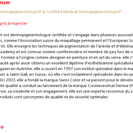
enzer
 Dermapigmentologist®
&
Certified Medical Dermapigmentologist®
grid_bregenzer
r est dermopigmentologue certifiée et s'engage dans plusieurs associat
es, comme l'Association suisse du maquillage permanent et l'European S
h. Elle enseigne les techniques de pigmentation de l'aréole et d'élimin
 Academy et est connue comme conférencière et membre de jury lors de 
 Formée à l'origine comme designer en peinture et en art du verre, elle s'
uté après avoir obtenu un excellent diplôme d'esthéticienne spécialisée
asin en Autriche, elle a ouvert en 1997 son institut spécialisé dans le 
ues à Saint-Gall, en Suisse, où elle s'est notamment spécialisée dans les 
En 2003, elle a fondé la marque Swiss Color et sa passion pour le déve
ute qualité a conduit au lancement de la marque Cosmeceutical Derma SR
ce, sa créativité et son engagement, elle est une experte reconnue du se
 produits sont synonymes de qualité et de sécurité optimales.
ño