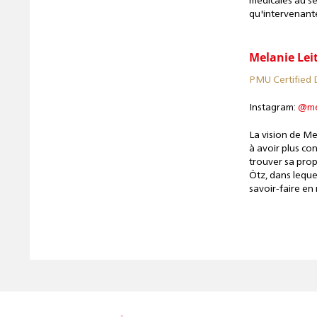
médicales au se
qu'intervenante
Melanie Lei
PMU Certified
Instagram:
@mel
La vision de Me
à avoir plus con
trouver sa prop
Ötz, dans lequel
savoir-faire e