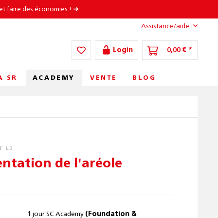
et faire des économies ! ➜
Assistance/aide
Login
0,00 € *
ACADEMY
A SR
VENTE
BLOG
T L3
ntation de l'aréole
1 jour SC Academy
(Foundation &