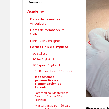
Derma SR
Academy
Dates de formation
Angerberg
Dates de formation St.
Gallen
Formations en ligne
Formation de styliste
SC Stylist L1
SC Pro Stylist L2
SC Expert Stylist L3
SC Removal avec SC colorX
Masterclass
paramédicale -
Pigmentation de
l'aréole
Paramedical Masterclass -
Realistic Areola 3D-
Prothese
Masterclass paramédicale -