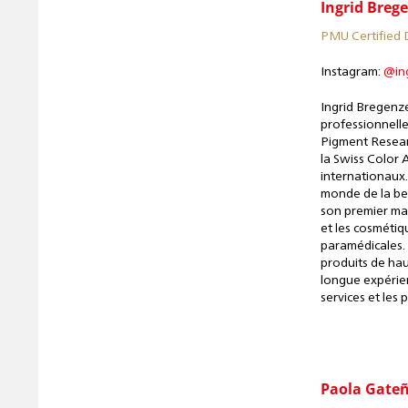
Ingrid Breg
PMU Certified
Instagram:
@in
Ingrid Bregenze
professionnell
Pigment Researc
la Swiss Color
internationaux.
monde de la bea
son premier mag
et les cosmétiq
paramédicales. 
produits de ha
longue expérien
services et les
Paola Gate