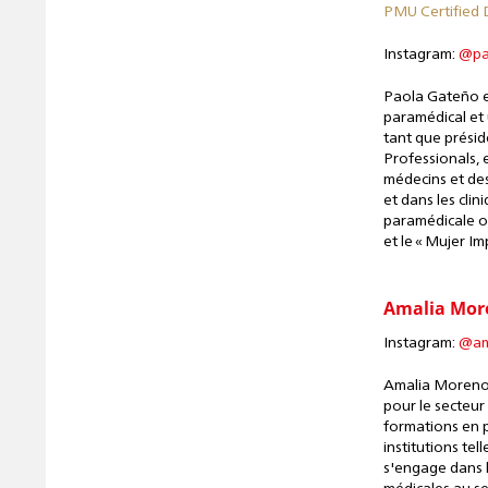
PMU Certified
Instagram:
@pa
Paola Gateño e
paramédical et
tant que prési
Professionals, 
médecins et des
et dans les cli
paramédicale o
et le « Mujer I
Amalia Mor
Instagram:
@am
Amalia Moreno a
pour le secteur
formations en 
institutions te
s'engage dans l