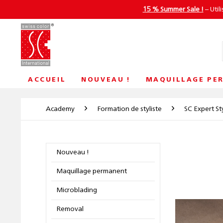
15 % Summer Sale !
– Util
ACCUEIL
NOUVEAU !
MAQUILLAGE PE
Academy
Formation de styliste
SC Expert Sty
Nouveau !
Maquillage permanent
Microblading
Removal