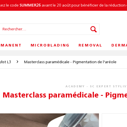
isez le code
SUMMER26
avant le 20 août pour bénéficier de la réduction 
RMANENT
MICROBLADING
REMOVAL
DERM
list L3
Masterclass paramédicale - Pigmentation de l'aréole
ACADEMY - SC EXPERT STYLIS
Masterclass paramédicale - Pigme