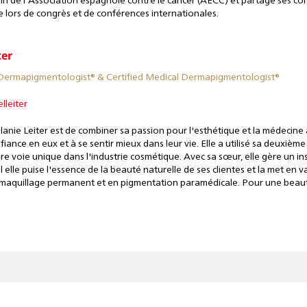
in de l'Association espagnole contre le cancer (AECC) et partage ses co
 lors de congrès et de conférences internationales.
ter
 Dermapigmentologist®
&
Certified Medical Dermapigmentologist®
leiter
lanie Leiter est de combiner sa passion pour l'esthétique et la médecine a
fiance en eux et à se sentir mieux dans leur vie. Elle a utilisé sa deuxiè
re voie unique dans l'industrie cosmétique. Avec sa sœur, elle gère un in
 elle puise l'essence de la beauté naturelle de ses clientes et la met en 
n maquillage permanent et en pigmentation paramédicale. Pour une beaut