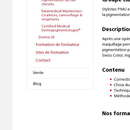
Groupe cib
Pigmentation du cuir
chevelu
Stylistes PMU e
Paramedical Masterclass -
la pigmentation
Cicatrices, camouflage &
vergetures
Certified Medical
Descriptio
Dermapigmentologist®
Derma SR
Après une opér
maquillage perm
Formation de formateur
pigmentation pa
Sites de formation
Swiss Color, In
Contact
Contenu
Vente
Correctio
Blog
Choix du
Techniqu
Méthode 
Nos forma