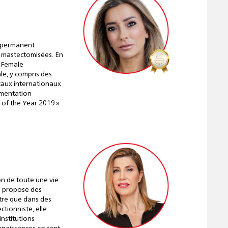
 permanent
 mastectomisées. En
 Female
le, y compris des
caux internationaux
gmentation
 of the Year 2019 »
n de toute une vie
le propose des
tre que dans des
ctionniste, elle
nstitutions