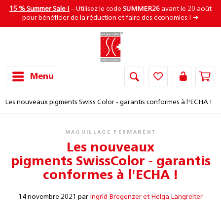
15 % Summer Sale !
– Utilisez le code
SUMMER26
avant le 20 août
pour bénéficier de la réduction et faire des économies ! ➜
Menu
Les nouveaux pigments Swiss Color - garantis conformes à l'ECHA !
MAQUILLAGE PERMANENT
Les nouveaux
pigments
Swiss
Color
- garantis
conformes à l'ECHA !
14 novembre 2021 par
Ingrid Bregenzer et Helga Langreiter