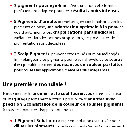
3
pigments pour eye-liner
:
Avec une nouvelle formule
parfaitement adaptée pour des
résultats noirs intenses
.
5
Pigments d'aréole
:
permettent, en combinaison avec les
pigments de base, une
adaptation optimale à la peau
de
vos clients, même lors
d'applications paramédicales
.
Mélangés dans les bonnes proportions, les possibilités de
pigmentation sont décuplées !
3
Scalp Pigments
:
peuvent être utilisés purs ou mélangés.
En mélangeant les pigments pour le cuir chevelu et les sourcils,
il est possible de créer
des nuances de couleur parfaites
pour toutes les applications, même les plus exigeantes.
Une première mondiale !
Nous sommes le
premier et le seul fournisseur
dans le secteur
du maquillage permanent à offrir la possibilité d'
adapter avec
précision
la
consistance de la couleur de tous les pigments
à tous les domaines d'application PMU !
1
Pigment Solution
:
La Pigment Solution est utilisée pour
diluer les pigments
. Tous les pigments Swiss Color peuvent