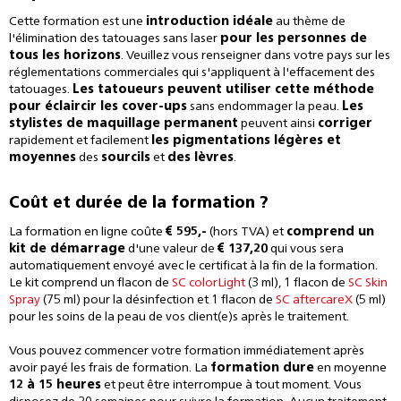
Cette formation est une
introduction idéale
au thème de
l'élimination des tatouages sans laser
pour les personnes de
tous les horizons
. Veuillez vous renseigner dans votre pays sur les
réglementations commerciales qui s'appliquent à l'effacement des
tatouages.
Les tatoueurs peuvent utiliser cette méthode
pour éclaircir les cover-ups
sans endommager la peau.
Les
stylistes de maquillage permanent
peuvent ainsi
corriger
rapidement et facilement
les pigmentations légères et
moyennes
des
sourcils
et
des lèvres
.
Coût et durée de la formation ?
La formation en ligne coûte
€ 595,-
(hors TVA) et
comprend un
kit de démarrage
d'une valeur de
€ 137,20
qui vous sera
automatiquement envoyé avec le certificat à la fin de la formation.
Le kit comprend un flacon de
SC colorLight
(3 ml), 1 flacon de
SC Skin
Spray
(75 ml) pour la désinfection et 1 flacon de
SC aftercareX
(5 ml)
pour les soins de la peau de vos client(e)s après le traitement.
Vous pouvez commencer votre formation immédiatement après
avoir payé les frais de formation. La
formation dure
en moyenne
12 à 15 heures
et peut être interrompue à tout moment. Vous