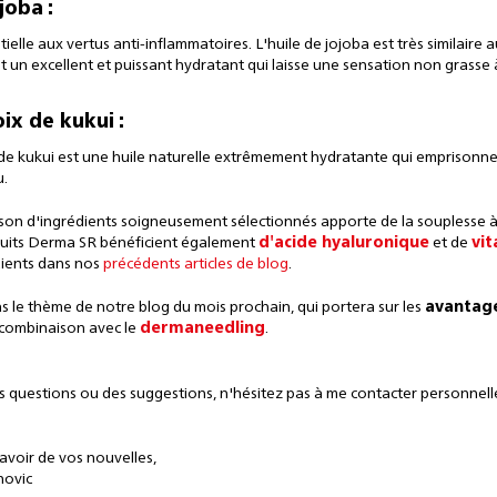
joba :
tielle aux vertus anti-inflammatoires. L'huile de jojoba est très similair
 un excellent et puissant hydratant qui laisse une sensation non grasse à
ix de kukui :
 de kukui est une huile naturelle extrêmement hydratante qui emprisonne l
u.
on d'ingrédients soigneusement sélectionnés apporte de la souplesse à 
its Derma SR bénéficient également
d'acide hyaluronique
et de
vi
dients dans nos
précédents articles de blog
.
le thème de notre blog du mois prochain, qui portera sur les
avantag
combinaison avec le
dermaneedling
.
s questions ou des suggestions, n'hésitez pas à me
contacter
personnel
'avoir de vos nouvelles
,
novic