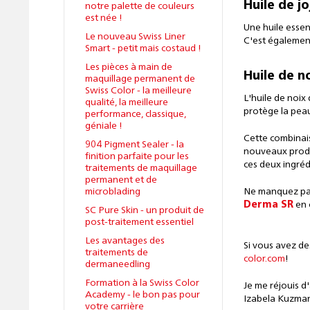
Huile de jo
notre palette de couleurs
est née !
Une huile essen
Le nouveau Swiss Liner
C'est également
Smart - petit mais costaud !
Les pièces à main de
Huile de no
maquillage permanent de
Swiss Color - la meilleure
L'huile de noix
qualité, la meilleure
protège la pea
performance, classique,
géniale !
Cette combinais
904 Pigment Sealer - la
nouveaux produ
finition parfaite pour les
ces deux ingré
traitements de maquillage
permanent et de
microblading
Ne manquez pas 
Derma SR
en 
SC Pure Skin - un produit de
post-traitement essentiel
Les avantages des
Si vous avez de
traitements de
color.com
!
dermaneedling
Formation à la Swiss Color
Je me réjouis d
Academy - le bon pas pour
Izabela Kuzma
votre carrière