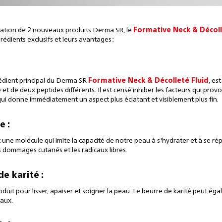
tation de 2 nouveaux produits Derma SR, le
Formative Neck & Décoll
grédients exclusifs et leurs avantages :
grédient principal du Derma SR
Formative Neck & Décolleté Fluid
, es
e et de deux peptides différents. Il est censé inhiber les facteurs qui pro
qui donne immédiatement un aspect plus éclatant et visiblement plus fin.
e :
 une molécule qui imite la capacité de notre peau à s'hydrater et à se ré
es dommages cutanés et les radicaux libres.
de karité :
oduit pour lisser, apaiser et soigner la peau. Le beurre de karité peut
aux.