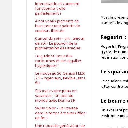
intéressante et comment
fonctionne-t-elle
parfaitement ?
Avec la présen
4 nouveaux pigments de
plus près les in
base pour une palette de
couleurs illimitée
Regestril :
Cancer du sein - art - amour
de soi ! Le pouvoir de la
Regestril, l'in
pigmentation des aréoles
glycoside rutin
Le guide SC pour des
réparation, ce 
cartouches et des aiguilles
hygiéniques !
Le squalan
Le nouveau SC Genius FLEX
2.5 - ingénieux, flexible, sans
Le squalane est
fil !
lutter contre l
Envoyez votre peau en
vacances - Un tour du
monde avec Derma SR
Le beurre 
Swiss Color - Un voyage
Un excellent pr
dans le temps à travers l'âge
environnement
de fer !
Une nouvelle génération de