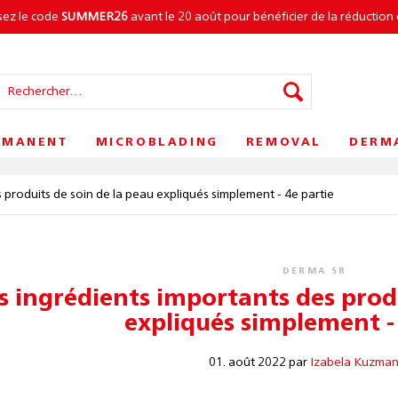
isez le code
SUMMER26
avant le 20 août pour bénéficier de la réduction 
RMANENT
MICROBLADING
REMOVAL
DERM
s produits de soin de la peau expliqués simplement - 4e partie
DERMA SR
s ingrédients importants des produ
expliqués simplement - 
01. août 2022 par
Izabela Kuzman