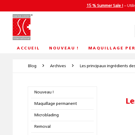
15 % Summer Sale !
– Util
ACCUEIL
NOUVEAU !
MAQUILLAGE PE
Blog
Archives
Les principaux ingrédients de
Nouveau !
Le
Maquillage permanent
Microblading
Removal