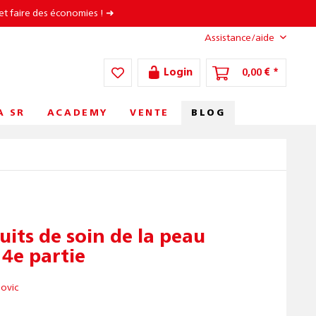
et faire des économies ! ➜
Assistance/aide
Login
0,00 € *
BLOG
A SR
ACADEMY
VENTE
its de soin de la peau
4e partie
ovic