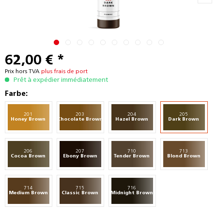
62,00 € *
Prix hors TVA
plus frais de port
Prêt à expédier immédiatement
Farbe:
201
203
204
205
Honey Brown
Chocolate Brown
Hazel Brown
Dark Brown
206
207
710
713
Cocoa Brown
Ebony Brown
Tender Brown
Blond Brown
714
715
716
Medium Brown
Classic Brown
Midnight Brown