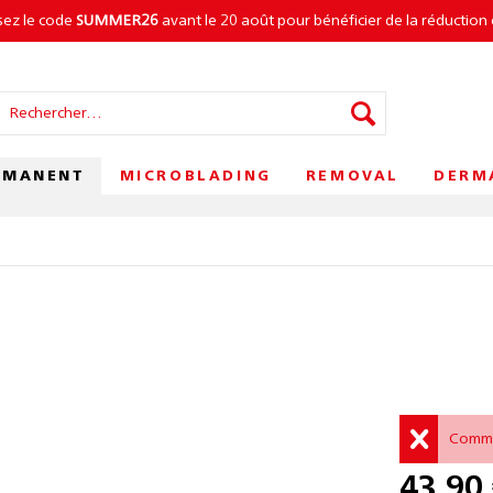
isez le code
SUMMER26
avant le 20 août pour bénéficier de la réduction 
RMANENT
MICROBLADING
REMOVAL
DERM
Comma
43,90 