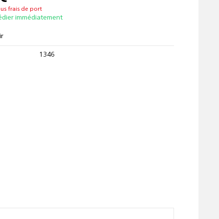
lus frais de port
édier immédiatement
ir
1346