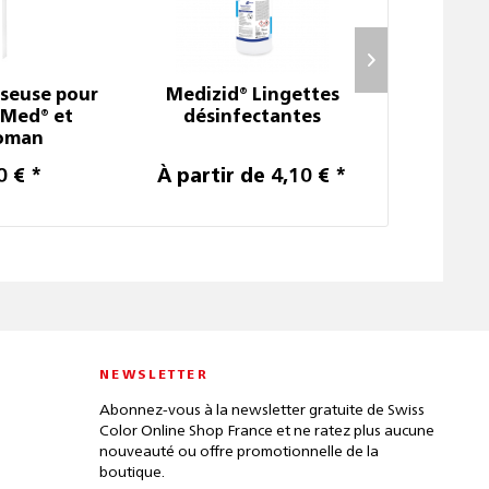
seuse pour
Medizid® Lingettes
SC Sk
 Med® et
désinfectantes
oman
0 € *
À partir de 4,10 € *
Prix sur
NEWSLETTER
Abonnez-vous à la newsletter gratuite de Swiss
Color Online Shop France et ne ratez plus aucune
nouveauté ou offre promotionnelle de la
boutique.