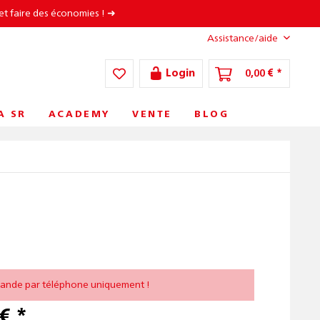
et faire des économies ! ➜
Assistance/aide
Login
0,00 € *
A SR
ACADEMY
VENTE
BLOG
nde par téléphone uniquement !
€ *